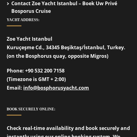
Contact Zoe Yacht Istanbul – Boek Uw Privé
Bosporus Cruise
YACHT ADDRESS:
Zoe Yacht Istanbul
Kuruçeşme Cd., 34345 Beşiktaş/İstanbul, Turkey.
(on the Bosphorus quay, opposite Migros)
Phone:
+90 532 200 7158
(Timezone is GMT + 2:00)
Email:
info@bosphorusyacht.com
BOOK SECURELY ONLINE:
Check real-time availability and book securely and
instantly using our online booking system. We