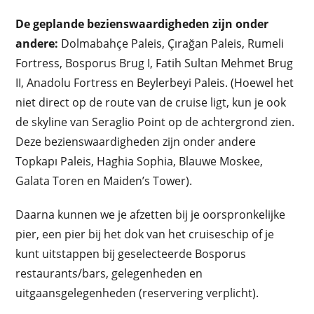
De geplande bezienswaardigheden zijn onder
andere:
Dolmabahçe Paleis
,
Çırağan Paleis
,
Rumeli
Fortress
,
Bosporus Brug I
,
Fatih Sultan Mehmet Brug
II
,
Anadolu Fortress
en
Beylerbeyi Paleis
. (Hoewel het
niet direct op de route van de cruise ligt, kun je ook
de skyline van
Seraglio Point
op de achtergrond zien.
Deze bezienswaardigheden zijn onder andere
Topkapı Paleis
,
Haghia Sophia
,
Blauwe Moskee
,
Galata Toren
en
Maiden’s Tower
).
Daarna kunnen we je afzetten bij je oorspronkelijke
pier, een pier bij het dok van het cruiseschip of je
kunt uitstappen bij geselecteerde Bosporus
restaurants/bars, gelegenheden en
uitgaansgelegenheden (reservering verplicht).