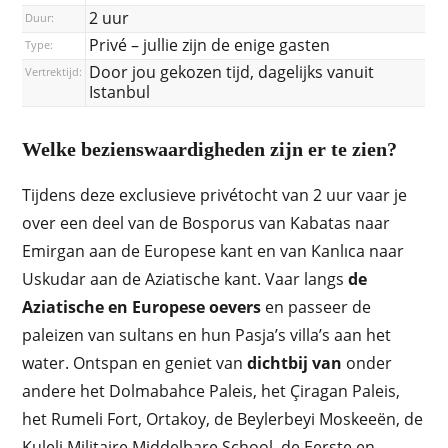
2 uur
Duur:
Privé – jullie zijn de enige gasten
Type:
Door jou gekozen tijd, dagelijks vanuit
Vertrektijd:
Istanbul
Welke bezienswaardigheden zijn er te zien?
Tijdens deze exclusieve privétocht van 2 uur vaar je
over een deel van de Bosporus van Kabatas naar
Emirgan aan de Europese kant en van Kanlıca naar
Uskudar aan de Aziatische kant. Vaar langs
de
Aziatische en Europese oevers
en passeer de
paleizen van sultans en hun Pasja’s villa’s aan het
water. Ontspan en geniet van
dichtbij van
onder
andere het Dolmabahce Paleis, het Çiragan Paleis,
het Rumeli Fort, Ortakoy, de Beylerbeyi Moskeeën, de
Kuleli Militaire Middelbare School, de Eerste en