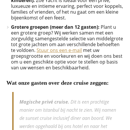
kinderen):
Zoe Yacht is ideaal voor een privé,
luxueuze en intieme ervaring, perfect voor koppels,
families of vrienden, of het nu gaat om een kleine
bijeenkomst of een feest.
Grotere groepen (meer dan 12 gasten):
Plant u
een grotere groep? Wij werken samen met een
zorgvuldig samengestelde selectie van middelgrote
tot grote jachten om aan verschillende behoeften
te voldoen.
Stuur ons een e-mail
met uw
groepsgrootte en voorkeuren en wij doen ons best
om u een geschikte optie voor te stellen op basis
van uw wensen en beschikbaarheid.
Wat onze gasten over deze cruise zeggen:
Magische privé cruise.
Dit is een prachtige
manier om Istanbul bij nacht te zien. Wij namen
de sunset cruise inclusief diner aan boord. We
werden opgehaald bij ons hotel en naar het