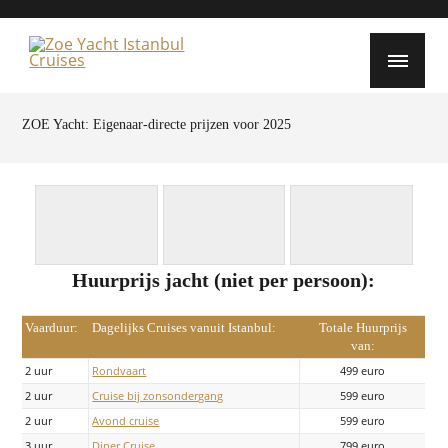
ZOE Yacht: Eigenaar-directe prijzen voor 2025
Huurprijs jacht (niet per persoon):
Vaarduur:
Dagelijks Cruises vanuit Istanbul:
Totale Huurprijs
van:
2 uur
Rondvaart
499 euro
2 uur
Cruise bij zonsondergang
599 euro
2 uur
Avond cruise
599 euro
3 uur
Diner Cruise
799 euro