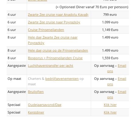
(+ Optioneel Diner vanaf 70 Euro per persoon)
4 uur
Zwarte Zee cruise naar Anadolu Kavağı
799 euro
6 uur
Zwarte Zee cruise naar Poyrazköy
1.099 euro
6 uur
Cruise Prinseneilanden
1,149 Euro
8 uur
Hele dag Zwarte Zee cruise naar
1.499 euro
Poyrazköy
8 uur
Hele dag cruise op de Prinseneilanden
1.499 euro
8 uur
Bosporus + Prinseneilanden Cruise
1,559 Euro
Aangepaste
Luchthaventransfer per jacht
Op aanvraag –
Email
ons
Op maat
Charters &
bedrijfsevenementen
op
Op aanvraag –
Email
maat
ons
Aangepaste
Bruiloften
Op aanvraag –
Email
ons
Speciaal
Oudejaarsavond/Dag
Klik hier
Speciaal
Kerstdiner
Klik hier